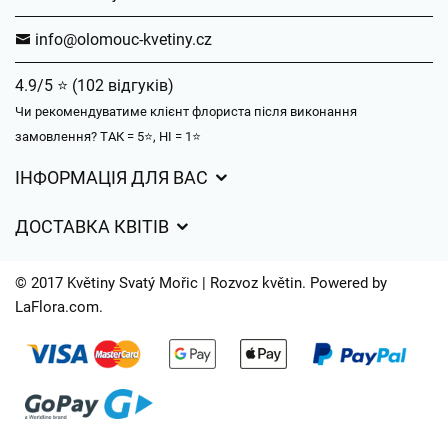
info@olomouc-kvetiny.cz
4.9/5 ⭐ (102 відгуків)
Чи рекомендуватиме клієнт флориста після виконання
замовлення? ТАК = 5⭐, НІ = 1⭐
ІНФОРМАЦІЯ ДЛЯ ВАС
Загальні умови ведення господарської діяльності
ДОСТАВКА КВІТІВ
Захист персональних даних
Вартість доставки
Час доставки квітів – огляд можливостей
© 2017 Květiny Svatý Mořic | Rozvoz květin. Powered by
Куди ми доставляємо квіти
LaFlora.com
.
Файли cookie
Контакти