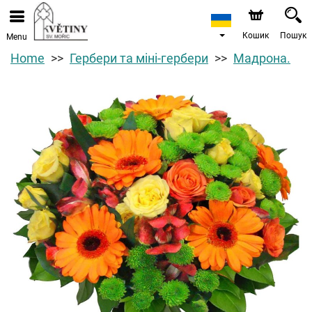
Кошик
Пошук
Menu
Home
Гербери та міні-гербери
Мадрона.