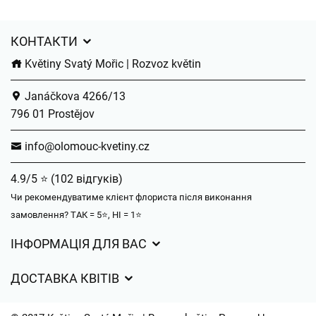
КОНТАКТИ
Květiny Svatý Mořic | Rozvoz květin
Janáčkova 4266/13
796 01 Prostějov
info@olomouc-kvetiny.cz
4.9/5 ⭐ (102 відгуків)
Чи рекомендуватиме клієнт флориста після виконання
замовлення? ТАК = 5⭐, НІ = 1⭐
ІНФОРМАЦІЯ ДЛЯ ВАС
Загальні умови ведення господарської діяльності
ДОСТАВКА КВІТІВ
Захист персональних даних
Вартість доставки
Час доставки квітів – огляд можливостей