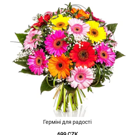
Герміні для радості
699 CZK