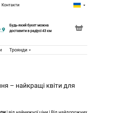
|
Контакти
Будь-який букет можна
доставити в радіусі 43 км
и
Троянди
ння – найкращі квіти для
ери
|
від найнижчої ціни
|
Від найдорожчих