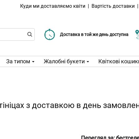
Куди ми доставляємо квіти
|
Вартість доставки
Доставка від 99 CZK
Виберіть дату доставки
Доставка в той же день доступна
За типом
Жалобні букети
Квіткові кошик
атініцах з доставкою в день замовле
Перегляд за:
бестсел